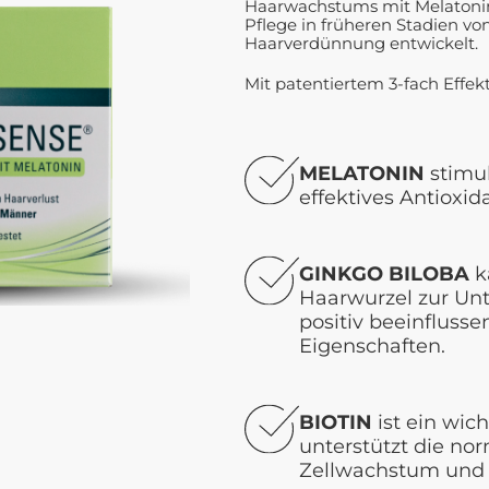
Haarwachstums mit Melatonin
Pflege in früheren Stadien vo
Haarverdünnung entwickelt.
Mit patentiertem 3-fach Effekt
MELATONIN
stimul
effektives Antioxid
GINKGO BILOBA
k
Haarwurzel zur Un
positiv beeinflusse
Eigenschaften.
BIOTIN
ist ein wic
unterstützt die nor
Zellwachstum und d