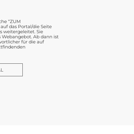
äche “ZUM
f das Portal/die Seite
weitergeleitet. Sie
s Webangebot. Ab dann ist
rtlicher für die auf
attfindenden
AL